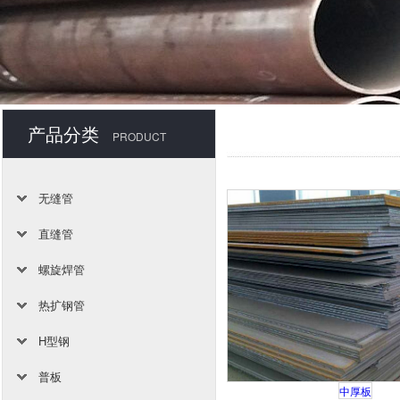
产品分类
PRODUCT
无缝管
直缝管
螺旋焊管
热扩钢管
H型钢
普板
中厚板